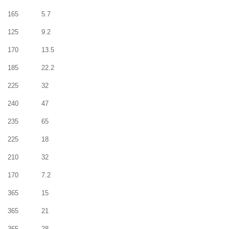
165
5.7
125
9.2
170
13.5
185
22.2
225
32
240
47
235
65
225
18
210
32
170
7.2
365
15
365
21
365
28