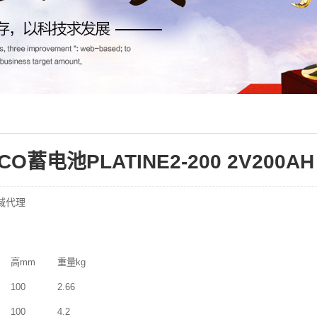
O蓄电池PLATINE2-200 2V200
区域代理
高
mm
重量
kg
100
2.66
100
4.2