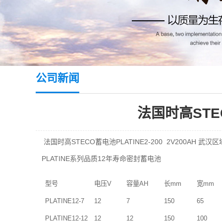
公司新闻
法国时高STEC
法国时高STECO蓄电池PLATINE2-200 2V200AH 武汉
PLATINE
12
系列品质
年寿命密封蓄电池
型号
电压
V
容量
AH
长
mm
宽
mm
PLATINE12-7
12
7
150
65
PLATINE12-12
12
12
150
100