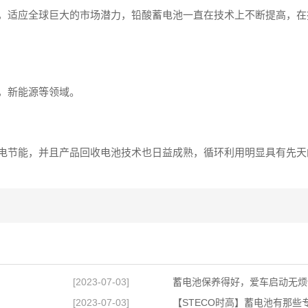
适应全球巨大的市场潜力，铅酸蓄电池一直在技术上不断提高，在
，新能源等领域。
节能，并且产品回收电池技术也日益成熟，循环利用明显具有先天
[2023-07-03]
蓄电池保养得好，爱车启动无烦
[2023-07-03]
【STECO时高】蓄电池有那些