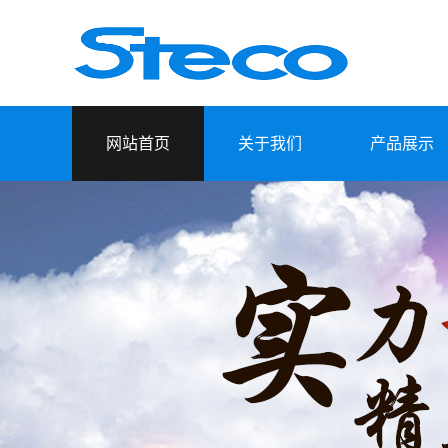
网站首页
关于我们
产品展示