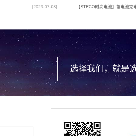
[2023-07-03]
选择我们，就是