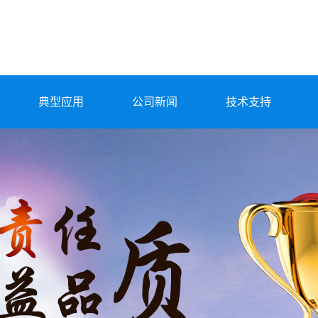
典型应用
公司新闻
技术支持