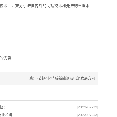
技术上，充分引进国内外的高端技术和先进的管理水
的优势.
下一篇：
清洁环保将成新能源蓄电池发展方向
恼！
[2023-07-03]
专业术语2
[2023-07-03]