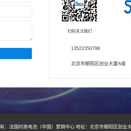
扫码关注我们
13522350798
北京市朝阳区创业大厦A座
有：法国时高电池（中国）营销中心 地址：北京市朝阳区创业