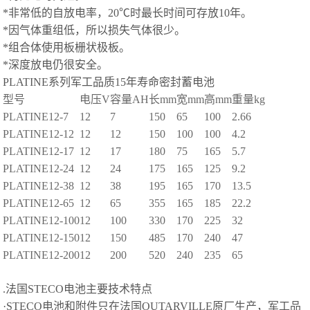
*非常低的自放电率，20℃时最长时间可存放10年。
*因气体重组低，所以损失气体很少。
*组合体使用板栅状极板。
*深度放电仍很安全。
PLATINE系列军工品质15年寿命密封蓄电池
型号
电压
V
容量
AH
长
mm
宽
mm
高
mm
重量
kg
PLATINE12-7
12
7
150
65
100
2.66
PLATINE12-12
12
12
150
100
100
4.2
PLATINE12-17
12
17
180
75
165
5.7
PLATINE12-24
12
24
175
165
125
9.2
PLATINE12-38
12
38
195
165
170
13.5
PLATINE12-65
12
65
355
165
185
22.2
PLATINE12-100
12
100
330
170
225
32
PLATINE12-150
12
150
485
170
240
47
PLATINE12-200
12
200
520
240
235
65
.法国STECO电池主要技术特点
·STECO电池和附件只在法国OUTARVILLE原厂生产，军工品