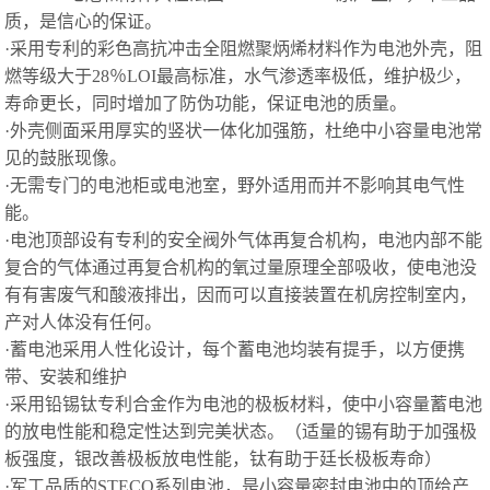
质，是信心的保证。
·采用专利的彩色高抗冲击全阻燃聚炳烯材料作为电池外壳，阻
燃等级大于28％LOI最高标准，水气渗透率极低，维护极少，
寿命更长，同时增加了防伪功能，保证电池的质量。
·外壳侧面采用厚实的竖状一体化加强筋，杜绝中小容量电池常
见的鼓胀现像。
·无需专门的电池柜或电池室，野外适用而并不影响其电气性
能。
·电池顶部设有专利的安全阀外气体再复合机构，电池内部不能
复合的气体通过再复合机构的氧过量原理全部吸收，使电池没
有有害废气和酸液排出，因而可以直接装置在机房控制室内，
产对人体没有任何。
·蓄电池采用人性化设计，每个蓄电池均装有提手，以方便携
带、安装和维护
·采用铅锡钛专利合金作为电池的极板材料，使中小容量蓄电池
的放电性能和稳定性达到完美状态。（适量的锡有助于加强极
板强度，银改善极板放电性能，钛有助于廷长极板寿命）
·军工品质的STECO系列电池，是小容量密封电池中的顶给产