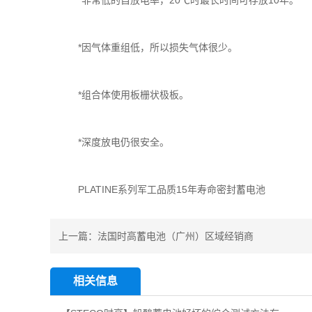
*非常低的自放电率，20℃时最长时间可存放10年。
*因气体重组低，所以损失气体很少。
*组合体使用板栅状极板。
*深度放电仍很安全。
PLATINE系列军工品质15年寿命密封蓄电池
上一篇：
法国时高蓄电池（广州）区域经销商
相关信息