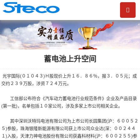
蓄电池上升空间
光宇国际(０１０４３)Ｈ股现价上升１６．８６％，报３．０５元；成
交约２３９万股，涉资７２４万元。
工信部公布符合《汽车动力蓄电池行业规范条件》企业及产品目录
(第一批)，名单包括１０家公司，涉及多家上市公司相关企业。
其中深圳沃特玛电池有限公司为上市公司长园集团(沪：６００５２
５)参股，珠海银隆新能源有限公司获上市公司众业达(深：００２４４
１)入股，天津力神电池股份有限公司获鑫科材料(沪：６００２５５)参