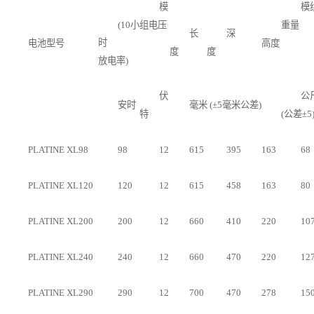
模
模
(10小
组电压
重量
长
深
时
电池型号
高度
度
度
放电率)
伏
公
安时
毫米 (±5毫米公差)
特
(公差±5
PLATINE XL98
98
12
615
395
163
68
PLATINE XL120
120
12
615
458
163
80
PLATINE XL200
200
12
660
410
220
10
PLATINE XL240
240
12
660
470
220
12
PLATINE XL290
290
12
700
470
278
15