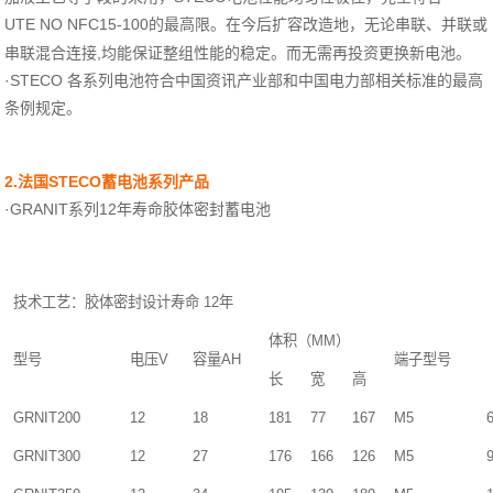
UTE NO NFC15-100
的最高限。在今后扩容改造地，无论串联、并联或
,
串联混合连接
均能保证整组性能的稳定。而无需再投资更换新电池。
·
STECO
各系列电池符合中国资讯产业部和中国电力部相关标准的最高
条例规定。
2.
STECO
法国
蓄电池系列产品
·
GRANIT
12
系列
年寿命胶体密封蓄电池
技术工艺：胶体密封设计寿命
12
年
体积（
MM
）
型号
电压
V
容量
AH
端子型号
长
宽
高
GRNIT200
12
18
181
77
167
M5
6
GRNIT300
12
27
176
166
126
M5
9