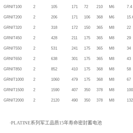
GRNIT100
2
105
171
72
210
M6
7.4
GRNIT200
2
206
171
106
368
M6
15.
GRNIT320
2
318
172
150
365
M8
22
GRNIT450
2
428
211
175
365
M8
29
GRNIT550
2
531
241
175
365
M8
34
GRNIT650
2
638
301
175
365
M8
43
GRNIT850
2
852
410
175
368
M8
58
GRNIT1000
2
1060
479
175
368
M8
67
GRNIT1500
2
1590
407
350
378
M8
100
GRNIT2000
2
2120
490
350
378
M8
132
·PLATINE系列军工品质15年寿命密封蓄电池