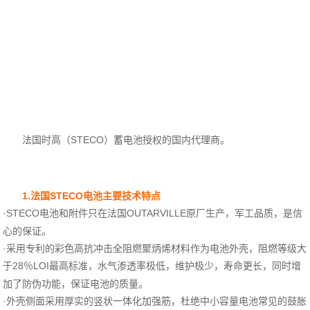
法国时高（
STECO
）蓄电池授权的国内代理商。
1.
STECO
法国
电池主要技术特点
·
STECO
OUTARVILLE
电池和附件只在法国
原厂生产，军工品质，是信
心的保证。
·采用专利的彩色高抗冲击全阻燃聚炳烯材料作为电池外壳，阻燃等级大
于
28
LOI
％
最高标准，水气渗透率极低，维护极少，寿命更长，同时增
加了防伪功能，保证电池的质量。
·外壳侧面采用厚实的竖状一体化加强筋，杜绝中小容量电池常见的鼓胀