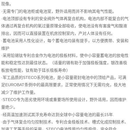
现像。
·无需专门的电池柜或电池室，野外适用而并不影响其电气性能。
·电池顶部设有专利的安全阀外气体再复合机构，电池内部不能复合的气
体通过再复合机构的氧过量原理全部吸收，使电池没有有害废气和酸液
排出，因而可以直接装置在机房控制室内，产对人体没有任何。
·蓄电池采用人性化设计，每个蓄电池均装有提手，以方便携带、安装和
维护
·采用铅锡钛专利合金作为电池的极板材料，使中小容量蓄电池的放电性
能和稳定性达到最佳状态。（适量的锡有助于加强极板强度，银改善极
板放电性能，钛有助于廷长极板寿命）
·军工品质的
STECO
系列电池，是小容量密封电池中的顶给产品，可满
EUROBAT
足
条例中的最高限要求，正常使用情况下无需均充，极大地
减少了维护工作量。
·
STECO
专为恶劣使用环境或重要场所使用设计，野外适用，因而维护
量绝少。
·经高温加速测试其浮充寿命达到全球中小容量电池的最长
15
.
年
·由于气体复合均匀控制技术、专利合金极板技术、槽式化成控制技术、
加液工艺等手段的采用，
STECO
电池性能均匀性极佳，完全符合