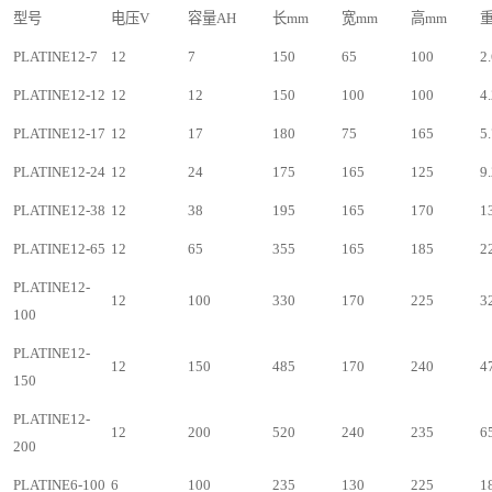
型号
电压V
容量AH
长mm
宽mm
高mm
重
PLATINE12-7
12
7
150
65
100
2
PLATINE12-12
12
12
150
100
100
4.
PLATINE12-17
12
17
180
75
165
5.
PLATINE12-24
12
24
175
165
125
9.
PLATINE12-38
12
38
195
165
170
1
PLATINE12-65
12
65
355
165
185
2
PLATINE12-
12
100
330
170
225
3
100
PLATINE12-
12
150
485
170
240
4
150
PLATINE12-
12
200
520
240
235
6
200
PLATINE6-100
6
100
235
130
225
1